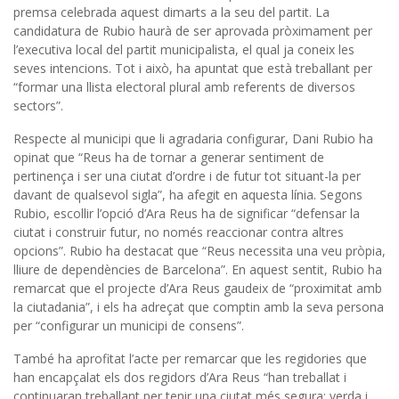
premsa celebrada aquest dimarts a la seu del partit. La
candidatura de Rubio haurà de ser aprovada pròximament per
l’executiva local del partit municipalista, el qual ja coneix les
seves intencions. Tot i això, ha apuntat que està treballant per
“formar una llista electoral plural amb referents de diversos
sectors”.
Respecte al municipi que li agradaria configurar, Dani Rubio ha
opinat que “Reus ha de tornar a generar sentiment de
pertinença i ser una ciutat d’ordre i de futur tot situant-la per
davant de qualsevol sigla”, ha afegit en aquesta línia. Segons
Rubio, escollir l’opció d’Ara Reus ha de significar “defensar la
ciutat i construir futur, no només reaccionar contra altres
opcions”. Rubio ha destacat que “Reus necessita una veu pròpia,
lliure de dependències de Barcelona”. En aquest sentit, Rubio ha
remarcat que el projecte d’Ara Reus gaudeix de “proximitat amb
la ciutadania”, i els ha adreçat que comptin amb la seva persona
per “configurar un municipi de consens”.
També ha aprofitat l’acte per remarcar que les regidories que
han encapçalat els dos regidors d’Ara Reus “han treballat i
continuaran treballant per tenir una ciutat més segura; verda i