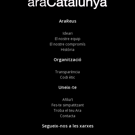
AraReus
Ideari
El nostre equip
El nostre compromís
Història
Organització
Transparència
Codi ètic
Uneix-te
Afilia't
Fes-te simpatitzant
Troba el teu Ara
Contacta
Segueix-nos a les xarxes