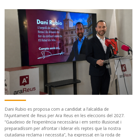
Dani Rubio es proposa com a candidat a l’alcaldia de
l’Ajuntament de Reus per Ara Reus en les eleccions del 2027.
“Gaudeixo de l’experiència necessària i em sento il·lusionat i
preparadíssim per afrontar i liderar els reptes que la nostra
ciutadania reclama i necessita”, ha expressat en la roda de